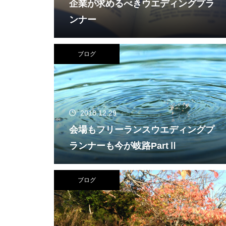
企業が求めるべきウエディングプラ
ンナー
ブログ
2018.12.29
会場もフリーランスウエディングプ
ランナーも今が岐路PartⅡ
ブログ