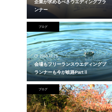
企業が求めるべきウエディングプラ
ンナー
ブログ
2018.12.29
会場もフリーランスウエディングプ
ランナーも今が岐路PartⅡ
ブログ