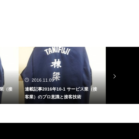
2016.11.09
2016.10.
ス業（接
連載記事2016年10-1 サービス業（接
連載記事201
客業）のプロ意識と接客技術
ぜ起きるか（
とは）