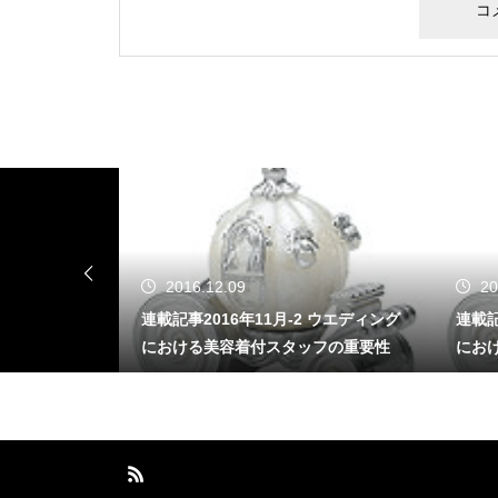
2016.12.09
20
頂点、楽しみ
連載記事2016年11月-2 ウエディング
連載記
生働くにふさ
における美容着付スタッフの重要性
にお