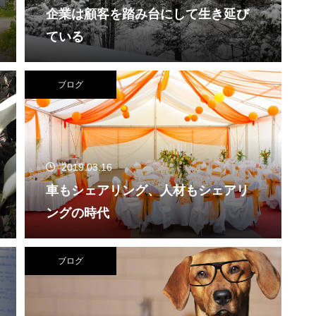
企業は顧客を踏み台にして生き延び
ている
ブログ
2019.03.16
車もシェアリング、人材もシェアリ
ングの時代
ブログ