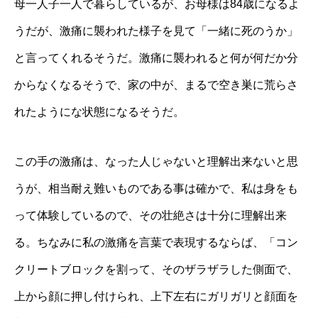
母一人子一人で暮らしているが、お母様は84歳になるよ
うだが、激痛に襲われた様子を見て「一緒に死のうか」
と言ってくれるそうだ。激痛に襲われると何が何だか分
からなくなるそうで、家の中が、まるで空き巣に荒らさ
れたようにな状態になるそうだ。
この手の激痛は、なった人じゃないと理解出来ないと思
うが、相当耐え難いものである事は確かで、私は身をも
って体験しているので、その壮絶さは十分に理解出来
る。ちなみに私の激痛を言葉で表現するならば、「コン
クリートブロックを割って、そのザラザラした側面で、
上から顔に押し付けられ、上下左右にガリガリと顔面を