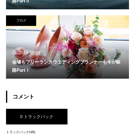
路PartⅡ
ブログ
2018.12.29
会場もフリーランスウエディングプランナーも今が岐
路PartⅠ
コメント
0 トラックバック
トラックバックURL