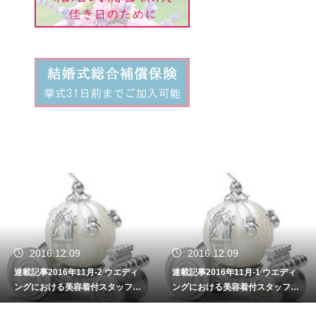
2016.12.09
2016.11.09
ディ
連載記事2016年11月-1 ウエディ
連載記事2016年10-2 サー
フの
ングにおける美容着付スタッフの
業（接客業）のプロ意識と接
重要性
術