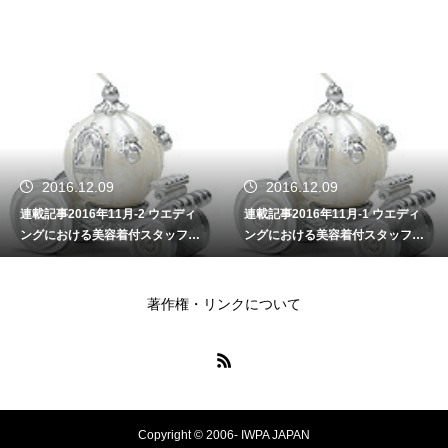
2016.12.09
2016.11.09
ィ
連載記事2016年11月-1 ウエディ
連載記事2016年10-2 サービス
の
ングにおける美容着付スタッフの
業（接客業）のプロ意識と接客
重要性
術
著作権・リンクについて
Copyright © 2006- IWPA JAPAN