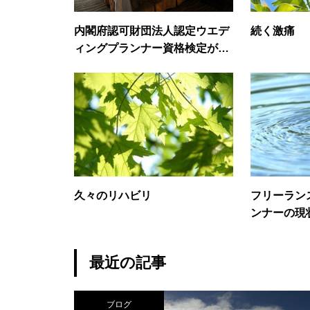
内閣府認可財団法人認定ウエデ
続く激痛
ィングプランナー資格検定が出
来るまでの30年＜11＞いよいよ
宿泊部門 PartⅠ
久々のリハビリ
フリーラン
ンナーの現
最近の記事
ブログ