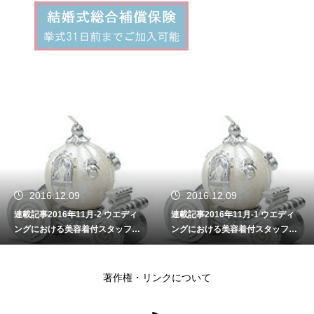
2016.12.09
2016.11.09
-2 ウエディ
連載記事2016年11月-1 ウエディ
連載記事2016年10-
付スタッフの
ングにおける美容着付スタッフの
業（接客業）のプロ
重要性
術
著作権・リンクについて