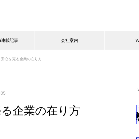
ES連載記事
会社案内
I
；安心を売る企業の在り方
.05
売る企業の在り方