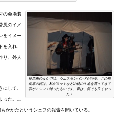
マの会場装
砦風のイメ
ンをイメー
ドを入れ、
作り、外人
幌馬車のなかでは、ウエスタンバンドが演奏。この幌
馬車の幌は、私がヨットなどの帆の生地を買ってきて
きにして、
私がミシンで縫ったものです。昔は、何でも良くやっ
た！
まった。こ
間もかかたというシェフの報告を聞いている。