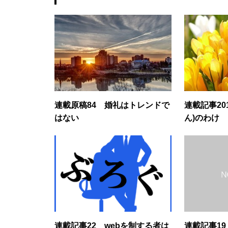
連載原稿84 婚礼はトレンドで
連載記事2016年4-
はない
ん)のわけ
連載記事22 webを制する者は
連載記事1